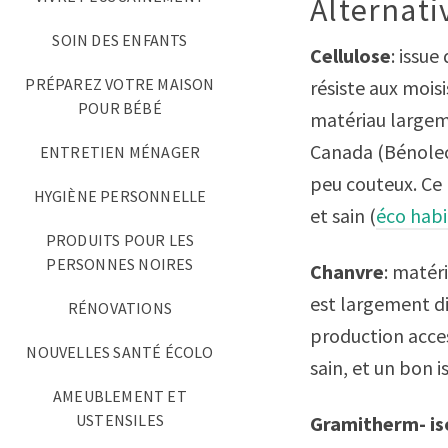
Alternati
SOIN DES ENFANTS
Cellulose
: issue
PRÉPAREZ VOTRE MAISON
résiste aux moisi
POUR BÉBÉ
matériau largem
Canada (Bénolec,
ENTRETIEN MÉNAGER
peu couteux. Ce
HYGIÈNE PERSONNELLE
et sain (
éco habi
PRODUITS POUR LES
PERSONNES NOIRES
Chanvre
: matér
est largement d
RÉNOVATIONS
production acces
NOUVELLES SANTÉ ÉCOLO
sain, et un bon 
AMEUBLEMENT ET
USTENSILES
Gramitherm- iso