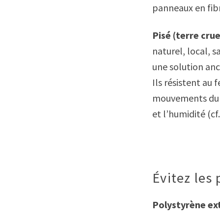
panneaux en fibr
Pisé (terre cru
naturel, local, s
une solution ance
Ils résistent au 
mouvements du s
et l’humidité (cf
Évitez les
Polystyrène ext