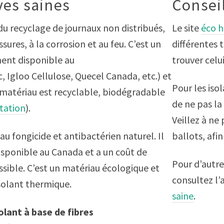
ves saines
Consei
 du recyclage de journaux non distribués,
Le site
éco h
ssures, à la corrosion et au feu. C’est un
différentes 
ent disponible au
trouver celu
 Igloo Cellulose, Quecel Canada, etc.) et
Pour les iso
 matériau est recyclable, biodégradable
de ne pas la 
tation
).
Veillez à ne 
iau fongicide et antibactérien naturel. Il
ballots, afi
isponible au Canada et a un coût de
Pour d’autre
sible. C’est un matériau écologique et
consultez l’a
isolant thermique.
saine
.
lant à base de fibres