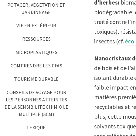
d’herbes:
bioma
POTAGER, VÉGÉTATION ET
biodégradable, e
JARDINNAGE
traité contre l’
VIE EN EXTÉRIEUR
toxiques), résis
RESSOURCES
insectes (cf.
éco 
MICROPLASTIQUES
Nanocristaux de
COMPRENDRE LES PFAS
de bois et de l’a
isolant durable 
TOURISME DURABLE
faible impact en
CONSEILS DE VOYAGE POUR
matières premiè
LES PERSONNES ATTEINTES
recyclables et 
DE LA SENSIBILITÉ CHIMIQUE
MULTIPLE (SCM)
plus, cette mous
solvants toxique
LEXIQUE
sans relâcher de