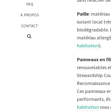
FAQ
Paille
: matériau
À PROPOS
isolant local trè
CONTACT
biodégradable. 
matériau allergèn
habitation
).
Panneaux en fi
renouvelables et
Stewardship Cou
Reconnaissance d
Ces panneaux en
performants, éta
habitation
vous e