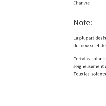
Chanvre
Note:
La plupart des i
de mousse et de
Certains isolant
soigneusement c
Tous les isolant