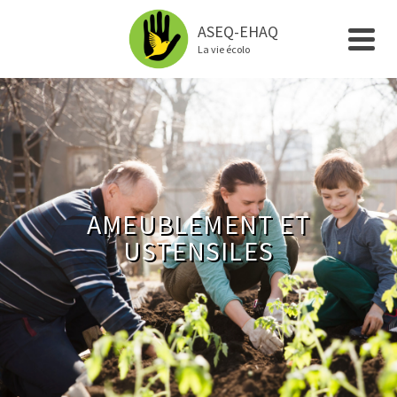
ASEQ-EHAQ
La vie écolo
AMEUBLEMENT ET
USTENSILES