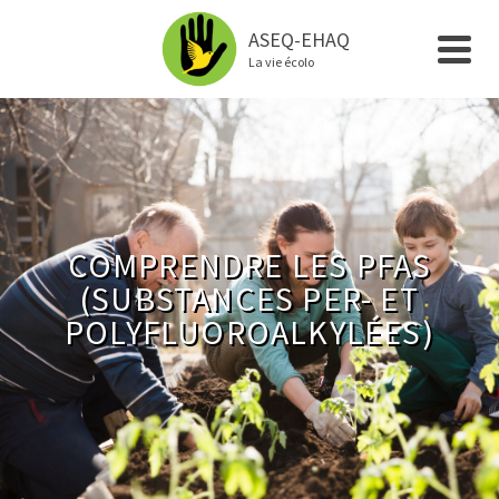
ASEQ-EHAQ
La vie écolo
COMPRENDRE LES PFAS
(SUBSTANCES PER- ET
POLYFLUOROALKYLÉES)