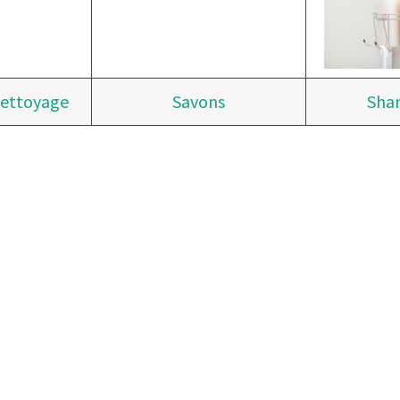
nettoyage
Savons
Sha