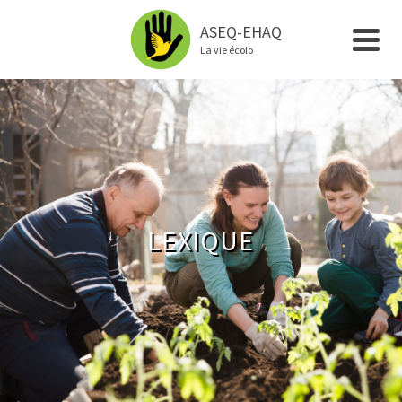
ASEQ-EHAQ
La vie écolo
LEXIQUE